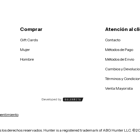
Comprar
Atención al cl
Gift Cards
Contacto
Mujer
Métodos de Pago
Hombre
Métodos de Envio
Cambios y Devoluci
Términos y Condicio
Venta Mayorista
pentimiento
s los derechos reservados. Hunter is a registered trademark of ABG Hunter LLC. ©2