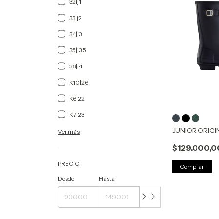
32|j1
33|j2
34|j3
35|j3.5
36|j4
K10|26
K6|22
K7|23
JUNIOR ORIG
Ver más
$129.000,0
PRECIO
Comprar
Desde
Hasta