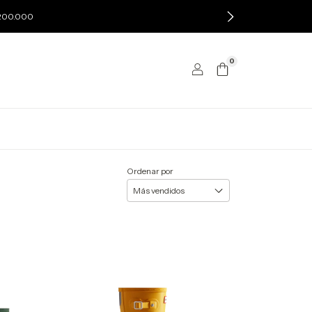
$200.000
0
Ordenar por