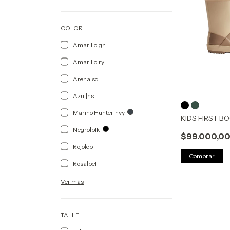
COLOR
Amarillo|gn
Amarillo|ryl
Arena|sd
Azul|ns
Marino Hunter|nvy
KIDS FIRST B
Negro|blk
$99.000,0
Rojo|cp
Comprar
Rosa|bel
Ver más
TALLE