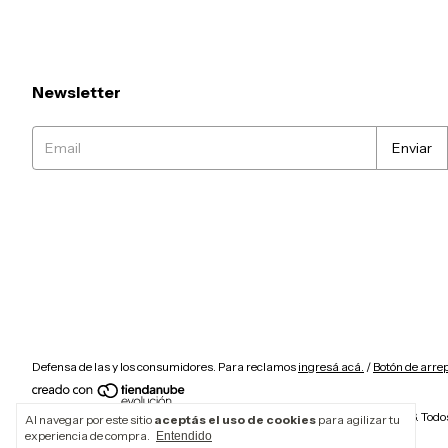
Newsletter
Defensa de las y los consumidores. Para reclamos
ingresá acá.
/
Botón de arre
Copyright Tienda Oficial Hunter Boots Argentina - 30621901253 - 2026. Todo
Al navegar por este sitio
aceptás el uso de cookies
para agilizar tu
experiencia de compra.
Entendido