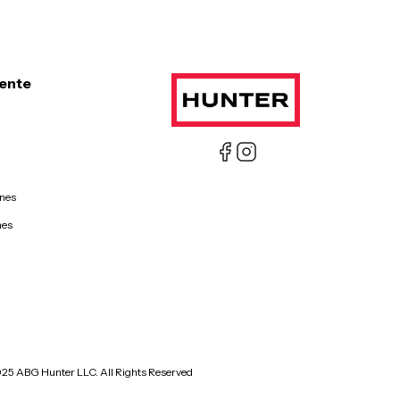
iente
ones
nes
025 ABG Hunter LLC. All Rights Reserved