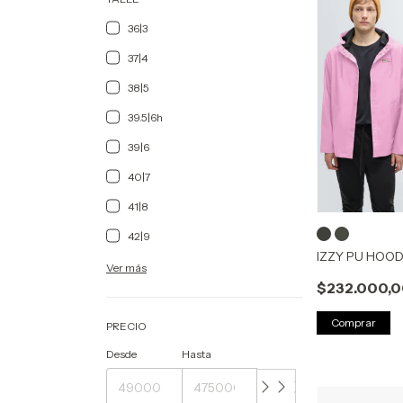
36|3
37|4
38|5
39.5|6h
39|6
40|7
41|8
42|9
IZZY PU HOO
Ver más
$232.000,
Comprar
PRECIO
Desde
Hasta