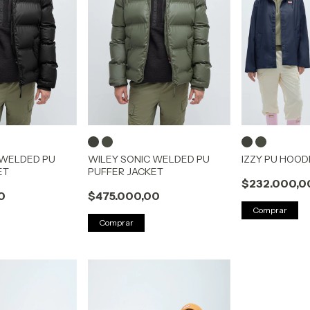
 WELDED PU
WILEY SONIC WELDED PU
IZZY PU HOOD
ET
PUFFER JACKET
$232.000,0
0
$475.000,00
Comprar
Comprar