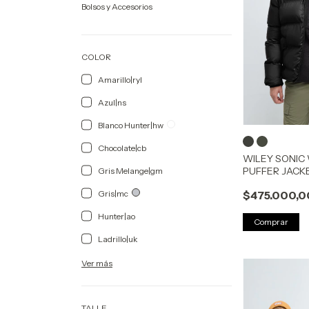
Bolsos y Accesorios
COLOR
Amarillo|ryl
Azul|ns
Blanco Hunter|hw
Chocolate|cb
WILEY SONIC
PUFFER JACK
Gris Melange|gm
$475.000,0
Gris|mc
Hunter|ao
Comprar
Ladrillo|uk
Ver más
TALLE