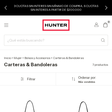
3 CUOTAS SIN INTERES SIN MÍNIMO DE COMPRA, 6 CUOTAS
SIN INTERES A PARTIR DE $200.000
0
Inicio
>
Mujer
>
Bolsos y Accesorios
>
Carteras & Bandoleras
Carteras & Bandoleras
7 productos
Ordenar por:
Filtrar
Más vendidos