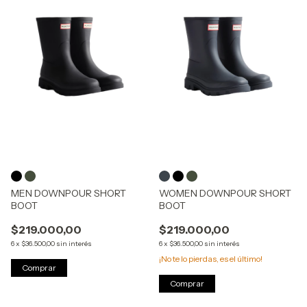
MEN DOWNPOUR SHORT
WOMEN DOWNPOUR SHORT
BOOT
BOOT
$219.000,00
$219.000,00
6
x
$36.500,00
sin interés
6
x
$36.500,00
sin interés
¡No te lo pierdas, es el último!
Comprar
Comprar