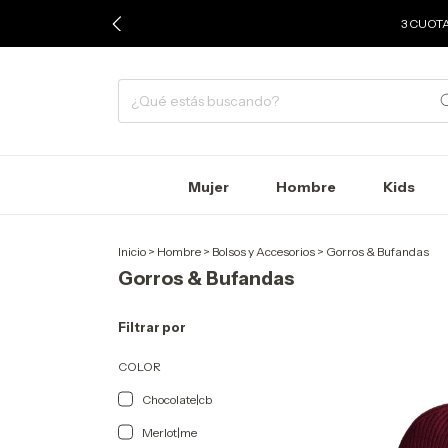
3 CUOTA
Mujer
Hombre
Kids
Inicio
>
Hombre
>
Bolsos y Accesorios
>
Gorros & Bufandas
Gorros & Bufandas
Filtrar por
COLOR
Chocolate|cb
Merlot|me