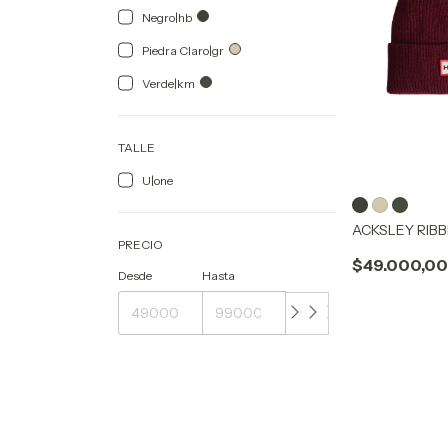
Negro|hb
Piedra Claro|gr
Verde|km
TALLE
U|one
ACKSLEY RIBB
PRECIO
$49.000,0
Desde
Hasta