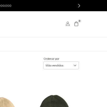
$200.000
0
Ordenar por