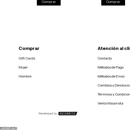
Comprar
Comprar
Comprar
Atención al cl
Gift Cards
Contacto
Mujer
Métodos de Pago
Hombre
Métodos de Envio
Cambios y Devoluci
Términos y Condicio
Venta Mayorista
pentimiento