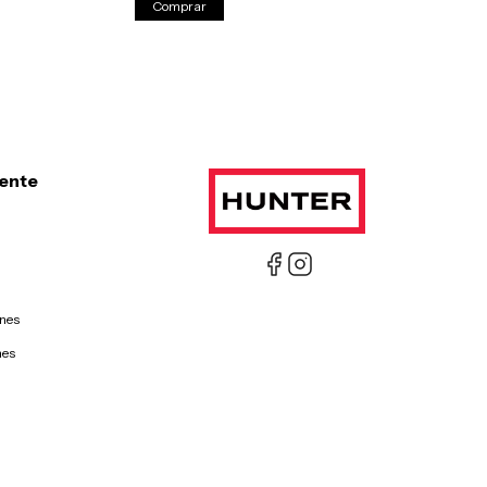
Comprar
iente
ones
nes