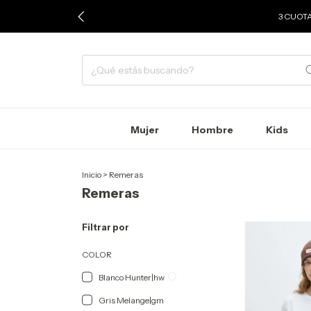
3 CUOTA
Mujer
Hombre
Kids
Inicio
>
Remeras
Remeras
Filtrar por
COLOR
Blanco Hunter|hw
Gris Melange|gm