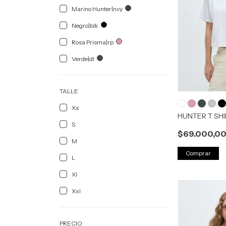
Marino Hunter|nvy
Negro|blk
Rosa Prisma|rp
Verde|dl
TALLE
Xs
HUNTER T SH
S
$69.000,0
M
Comprar
L
Xl
Xxl
PRECIO