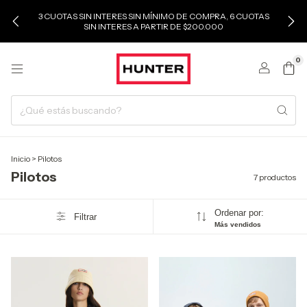
3 CUOTAS SIN INTERES SIN MÍNIMO DE COMPRA, 6 CUOTAS
SIN INTERES A PARTIR DE $200.000
0
Inicio
>
Pilotos
Pilotos
7 productos
Ordenar por:
Filtrar
Más vendidos