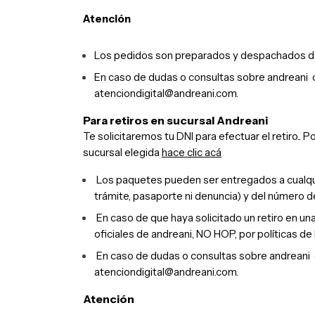
Atención
Los pedidos son preparados y despachados de 
En caso de dudas o consultas sobre andreani co
atenciondigital@andreani.com
.
Para retiros en sucursal Andreani
Te solicitaremos tu DNI para efectuar el retiro..
Po
sucursal elegida
hace clic acá
Los paquetes pueden ser entregados a cualquie
trámite, pasaporte ni denuncia) y del número d
En caso de que haya solicitado un retiro en u
oficiales de andreani, NO HOP, por políticas de
En caso de dudas o consultas sobre andreani co
atenciondigital@andreani.com
.
Atención