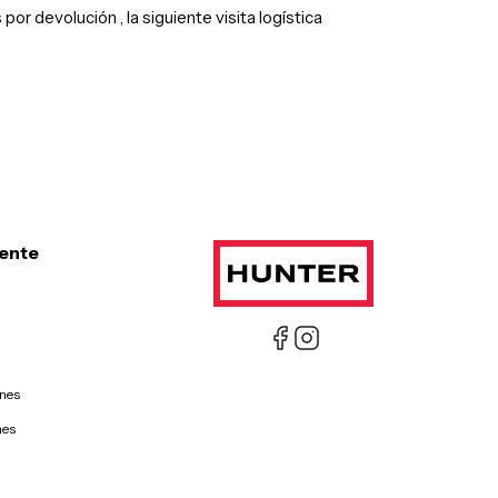
por devolución , la siguiente visita logística
iente
ones
nes