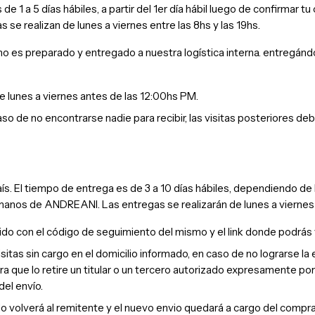
de 1 a 5 días hábiles, a partir del 1er día hábil luego de confirma
 se realizan de lunes a viernes entre las 8hs y las 19hs.
o es preparado y entregado a nuestra logística interna.
entregándo
lunes a viernes antes de las 12:00hs PM.
n caso de no encontrarse nadie para recibir, las visitas posteriores d
aís.
El tiempo de entrega es de 3 a 10 días hábiles, dependiendo de 
en manos de ANDREANI.
Las entregas se realizarán de lunes a viernes
do con el código de seguimiento del mismo y el link donde podrás 
 visitas sin cargo en el domicilio informado, en caso de no lograrse 
para que lo retire un titular o un tercero autorizado expresamente 
del envío.
do volverá al remitente y el nuevo envio quedará a cargo del compra