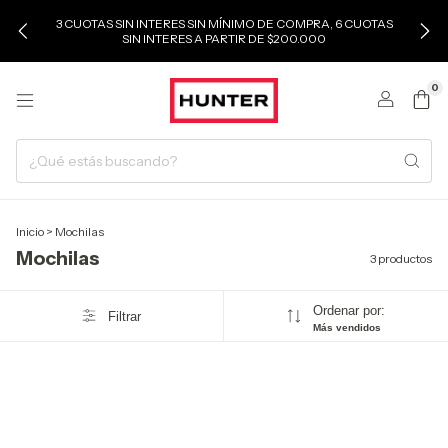
3 CUOTAS SIN INTERES SIN MÍNIMO DE COMPRA, 6 CUOTAS
SIN INTERES A PARTIR DE $200.000
0
Inicio
>
Mochilas
Mochilas
3 productos
Ordenar por:
Filtrar
Más vendidos