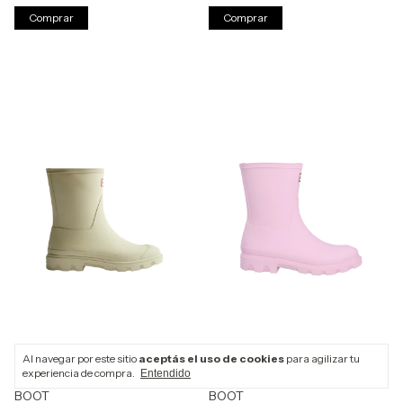
Comprar
Comprar
Al navegar por este sitio
aceptás el uso de cookies
para agilizar tu
experiencia de compra.
Entendido
UNISEX DOWNPOUR SHORT
UNISEX DOWNPOUR SHORT
BOOT
BOOT