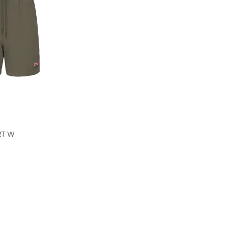
RT W
0