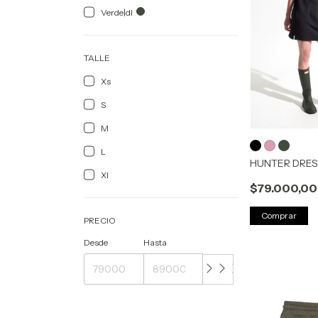
Verde|dl
TALLE
Xs
S
M
L
HUNTER DRE
Xl
$79.000,00
Comprar
PRECIO
Desde
Hasta