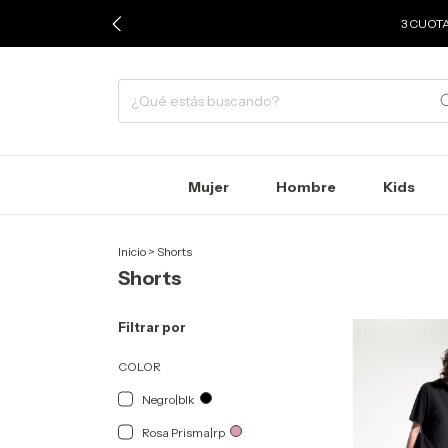
3 CUOTA
Mujer
Hombre
Kids
Inicio
>
Shorts
Shorts
Filtrar por
COLOR
Negro|blk
Rosa Prisma|rp