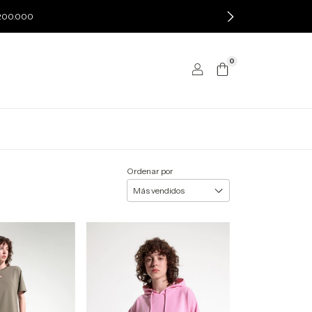
$200.000
0
Ordenar por