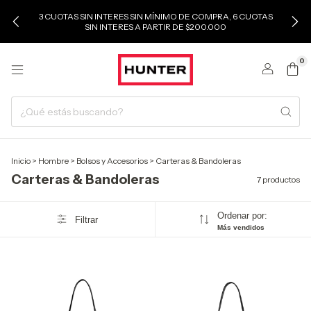
3 CUOTAS SIN INTERES SIN MÍNIMO DE COMPRA, 6 CUOTAS
SIN INTERES A PARTIR DE $200.000
0
Inicio
>
Hombre
>
Bolsos y Accesorios
>
Carteras & Bandoleras
Carteras & Bandoleras
7 productos
Ordenar por:
Filtrar
Más vendidos