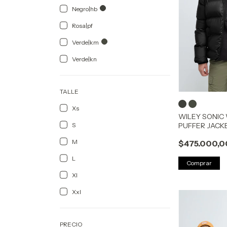
Negro|hb
Rosa|pf
Verde|km
Verde|kn
TALLE
Xs
WILEY SONIC
PUFFER JACK
S
M
$475.000,0
L
Comprar
Xl
Xxl
PRECIO