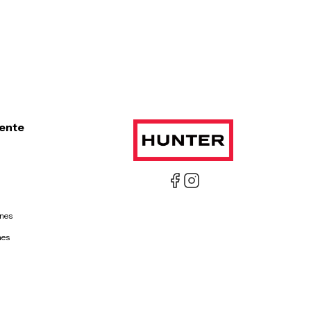
iente
ones
nes