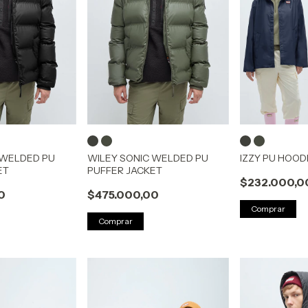
 WELDED PU
WILEY SONIC WELDED PU
IZZY PU HOOD
ET
PUFFER JACKET
$232.000,0
0
$475.000,00
Comprar
Comprar