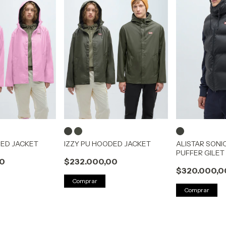
DED JACKET
IZZY PU HOODED JACKET
ALISTAR SONI
PUFFER GILET
00
$232.000,00
$320.000,0
Comprar
Comprar