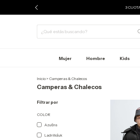
3 CUOTA
Mujer
Hombre
Kids
Inicio
>
Camperas & Chalecos
Camperas & Chalecos
Filtrar por
COLOR
Azul|ns
Ladrillo|uk