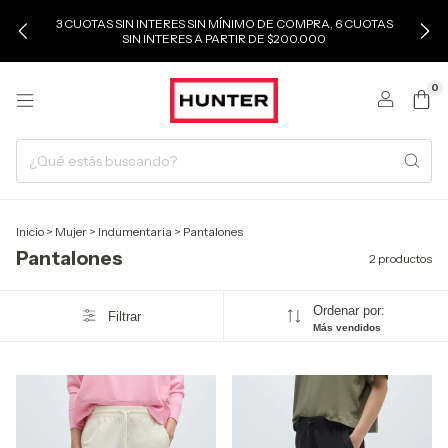
3 CUOTAS SIN INTERES SIN MÍNIMO DE COMPRA, 6 CUOTAS
SIN INTERES A PARTIR DE $200.000
0
Inicio
>
Mujer
>
Indumentaria
>
Pantalones
Pantalones
2 productos
Ordenar por:
Filtrar
Más vendidos